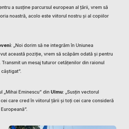
entru a susține parcursul european al țării, vrem să
ia noastră, acolo este viitorul nostru și al copiilor
oveni
: „Noi dorim să ne integrăm în Uniunea
 avut această poziție, vrem să scăpăm odată și pentru
 Transmit un mesaj tuturor cetățenilor din raionul
 câștigat”.
ul „Mihai Eminescu” din
Ulmu
: „Susțin vectorul
 cei care cred în viitorul țării și toți cei care consideră
ea Europeană”.