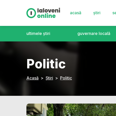
acasă
știri
se
ultimele știri
guvernare locală
Politic
Acasă
Știri
Politic