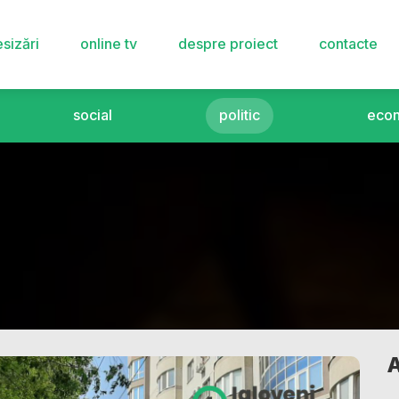
sizări
online tv
despre proiect
contacte
social
politic
eco
A