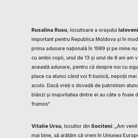
Rusalina Rusu
, locuitoare a orașului
Ialoven
important pentru Republica Moldova și în mod s
prima adunare națională în 1989 și pe mine nu m
cu ambii copii, unul de 13 și unul de 8 ani am
această adunare, pentru că despre noi cu sigura
place ca atunci când voi fi bunică, nepoții mei 
acolo. Dacă vreți o dovadă de patriotism atun
blânzi și majoritatea dintre ei au câte o foaie 
frumos”.
Vitalie Ursu
, locuitor din
Sociteni
: „Am venit
mai bine, să arătăm că vrem în Uniunea Europ