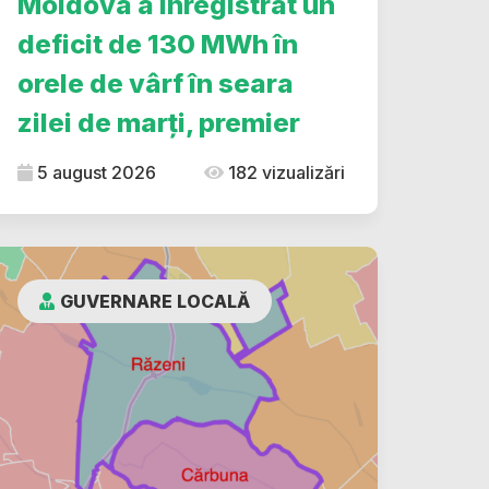
Moldova a înregistrat un
deficit de 130 MWh în
orele de vârf în seara
zilei de marți, premier
5 august 2026
182 vizualizări
GUVERNARE LOCALĂ