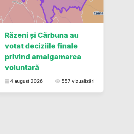
Răzeni și Cărbuna au
votat deciziile finale
privind amalgamarea
voluntară
4 august 2026
557 vizualizări