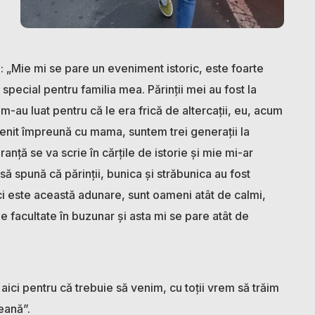
i
: „Mie mi se pare un eveniment istoric, este foarte
pecial pentru familia mea. Părinții mei au fost la
-au luat pentru că le era frică de altercații, eu, acum
 venit împreună cu mama, suntem trei generații la
nță se va scrie în cărțile de istorie și mie mi-ar
să spună că părinții, bunica și străbunica au fost
ci este această adunare, sunt oameni atât de calmi,
de facultate în buzunar și asta mi se pare atât de
 aici pentru că trebuie să venim, cu toții vrem să trăim
eană”.