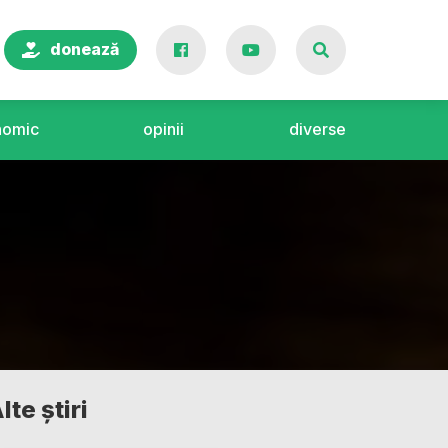
donează
nomic
opinii
diverse
lte știri