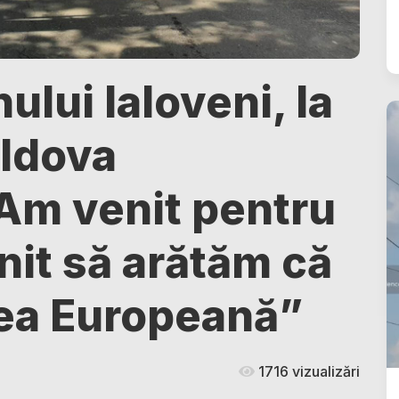
nului Ialoveni, la
ldova
Am venit pentru
nit să arătăm că
ea Europeană”
1716 vizualizări