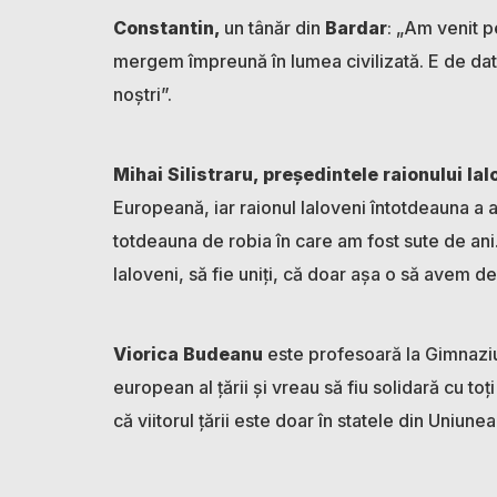
Constantin,
un tânăr din
Bardar
: „Am venit p
mergem împreună în lumea civilizată. E de dator
noștri”.
Mihai Silistraru, președintele raionului Ial
Europeană, iar raionul Ialoveni întotdeauna a
totdeauna de robia în care am fost sute de ani.
Ialoveni, să fie uniți, că doar așa o să avem de
Viorica Budeanu
este profesoară la Gimnazi
european al țării și vreau să fiu solidară cu toți
că viitorul țării este doar în statele din Uniun