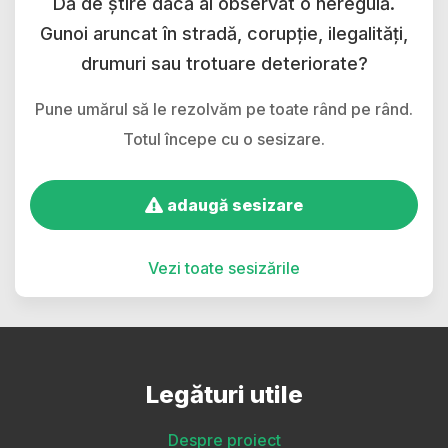
Dă de știre dacă ai observat o neregulă.
Gunoi aruncat în stradă, corupție, ilegalități,
drumuri sau trotuare deteriorate?
Pune umărul să le rezolvăm pe toate rând pe rând.
Totul începe cu o sesizare.
adaugă sesizare
Vezi toate sesizările
Legături utile
Despre proiect