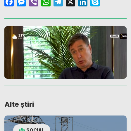
Facebook
Messenger
Viber
WhatsApp
Telegram
X
LinkedIn
Skype
Alte știri
SOCIAL