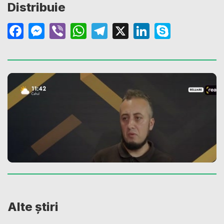
Distribuie
Facebook
Messenger
Viber
WhatsApp
Telegram
X
LinkedIn
Skype
Alte știri