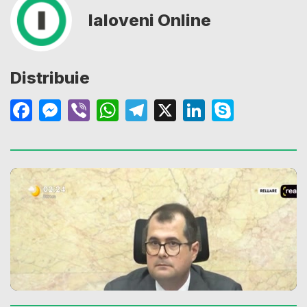
Ialoveni Online
Distribuie
Facebook
Messenger
Viber
WhatsApp
Telegram
X
LinkedIn
Skype