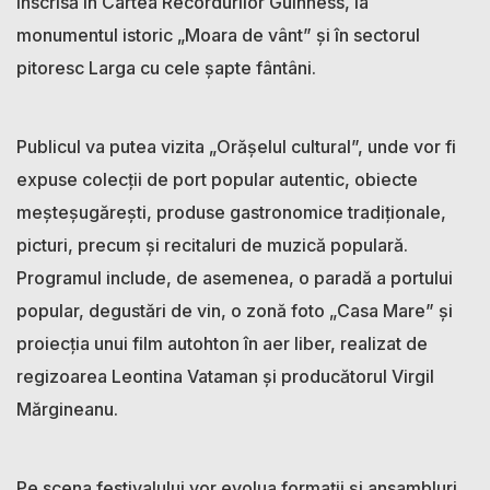
înscrisă în Cartea Recordurilor Guinness, la
monumentul istoric „Moara de vânt” și în sectorul
pitoresc Larga cu cele șapte fântâni.
Publicul va putea vizita „Orășelul cultural”, unde vor fi
expuse colecții de port popular autentic, obiecte
meșteșugărești, produse gastronomice tradiționale,
picturi, precum și recitaluri de muzică populară.
Programul include, de asemenea, o paradă a portului
popular, degustări de vin, o zonă foto „Casa Mare” și
proiecția unui film autohton în aer liber, realizat de
regizoarea Leontina Vataman și producătorul Virgil
Mărgineanu.
Pe scena festivalului vor evolua formații și ansambluri