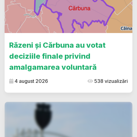
Răzeni și Cărbuna au votat
deciziile finale privind
amalgamarea voluntară
4 august 2026
538 vizualizări