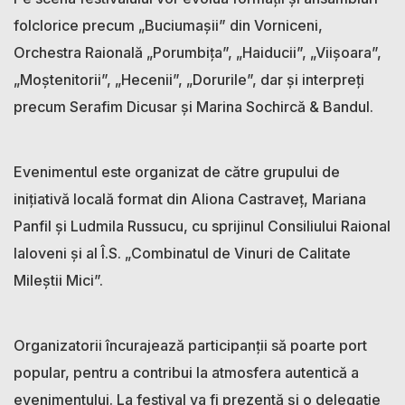
folclorice precum „Buciumașii” din Vorniceni,
Orchestra Raională „Porumbița”, „Haiducii”, „Viișoara”,
„Moștenitorii”, „Hecenii”, „Dorurile”, dar și interpreți
precum Serafim Dicusar și Marina Sochircă & Bandul.
Evenimentul este organizat de către grupului de
inițiativă locală format din Aliona Castraveț, Mariana
Panfil și Ludmila Russucu, cu sprijinul Consiliului Raional
Ialoveni și al Î.S. „Combinatul de Vinuri de Calitate
Mileștii Mici”.
Organizatorii încurajează participanții să poarte port
popular, pentru a contribui la atmosfera autentică a
evenimentului. La festival va fi prezentă și o delegație