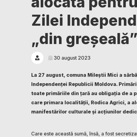
alocată pentr
Zilei Indepen
„din greșeală
30 august 2023
La 27 august, comuna Mileștii Mici a sărbăto
Independenței Republicii Moldova. Primăria
toate primăriile din țară au obligația de a 
care primara localității, Rodica Agrici, a 
manifestărilor culturale și acțiunilor dedi
Care este această sumă, însă, a fost secretiza