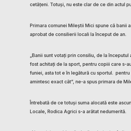
cetățeni. Totuși, nu este clar de ce din actul pu
Primara comunei Mileștii Mici spune că banii au
aprobat de consilierii locali la început de an.
„Banii sunt votați prin consiliu, de la început
fost achitați de la sport, pentru copiii care s-a
funiei, asta tot e în legătură cu sportul. pentru
amintesc exact cât”, ne-a spus primara de Mile
Întrebată de ce totuși suma alocată este ascun
Locale, Rodica Agrici s-a arătat nedumerită.