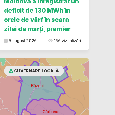
Moldova a înregistrat un
deficit de 130 MWh în
orele de vârf în seara
zilei de marți, premier
5 august 2026
166 vizualizări
GUVERNARE LOCALĂ