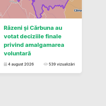
Răzeni și Cărbuna au
votat deciziile finale
privind amalgamarea
voluntară
4 august 2026
539 vizualizări