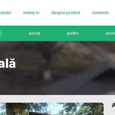
sizări
online tv
despre proiect
contacte
social
politic
eco
ală
A