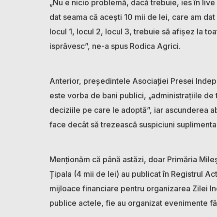
„Nu e nicio problemă, dacă trebuie, ies în live 
dat seama că acești 10 mii de lei, care am da
locul 1, locul 2, locul 3, trebuie să afișez la 
isprăvesc”, ne-a spus Rodica Agrici.
Anterior, președintele Asociației Presei Inde
este vorba de bani publici, „administrațiile de 
deciziile pe care le adoptă”, iar ascunderea ab
face decât să trezească suspiciuni suplimenta
Menționăm că până astăzi, doar Primăria Milești
Țipala (4 mii de lei) au publicat în Registrul A
mijloace financiare pentru organizarea Zilei I
publice actele, fie au organizat evenimente făr