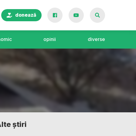
donează
nomic
opinii
diverse
lte știri