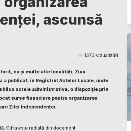
u organizarea
denței, ascunsă
”
1373 vizualizări
rit, ca și multe alte localități, Ziua
 a publicat, în Registrul Actelor Locale, unde
publica actele administrative, o dispoziție prin
alocat surse financiare pentru organizarea
care Zilei Independenței.
tă. Cifra este radiată din document.