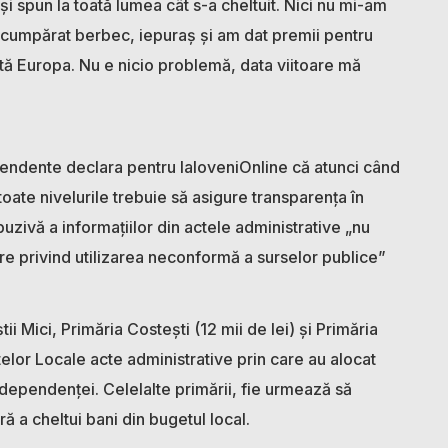
și spun la toată lumea cât s-a cheltuit. Nici nu mi-am
t cumpărat berbec, iepuraș și am dat premii pentru
toată Europa. Nu e nicio problemă, data viitoare mă
pendente declara pentru IaloveniOnline că atunci când
toate nivelurile trebuie să asigure transparența în
uzivă a informațiilor din actele administrative „nu
re privind utilizarea neconformă a surselor publice”
i Mici, Primăria Costești (12 mii de lei) și Primăria
ctelor Locale acte administrative prin care au alocat
ndependenței. Celelalte primării, fie urmează să
ă a cheltui bani din bugetul local.