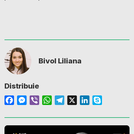
Bivol Liliana
Distribuie
Facebook
Messenger
Viber
WhatsApp
Telegram
X
LinkedIn
Skype