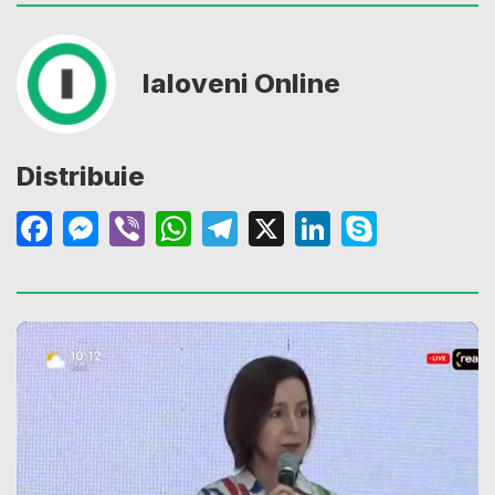
Ialoveni Online
Distribuie
Facebook
Messenger
Viber
WhatsApp
Telegram
X
LinkedIn
Skype