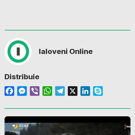
Ialoveni Online
Distribuie
Facebook
Messenger
Viber
WhatsApp
Telegram
X
LinkedIn
Skype