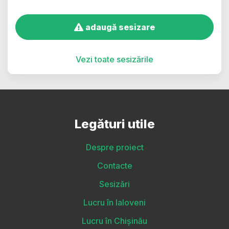
adaugă sesizare
Vezi toate sesizările
Legături utile
Despre proiect
Contacte
Sesizări
Lucru în Ialoveni
Lucru în Chișinău