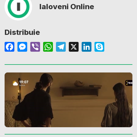
Ialoveni Online
Distribuie
Facebook
Messenger
Viber
WhatsApp
Telegram
X
LinkedIn
Skype