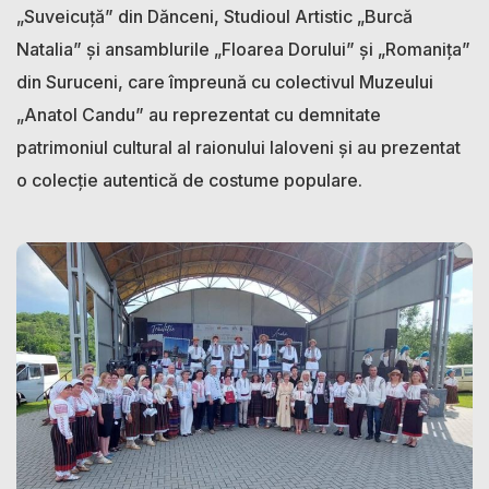
„Suveicuță” din Dănceni, Studioul Artistic „Burcă
Natalia” și ansamblurile „Floarea Dorului” și „Romanița”
din Suruceni, care împreună cu colectivul Muzeului
„Anatol Candu” au reprezentat cu demnitate
patrimoniul cultural al raionului Ialoveni și au prezentat
o colecție autentică de costume populare.