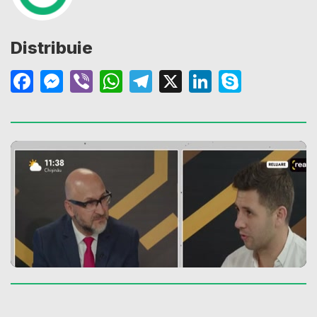
Distribuie
Facebook
Messenger
Viber
WhatsApp
Telegram
X
LinkedIn
Skype