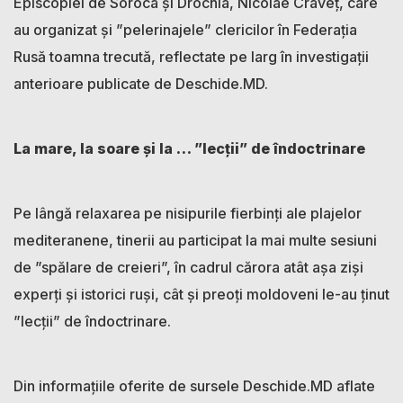
Episcopiei de Soroca și Drochia, Nicolae Craveț, care
au organizat și ”pelerinajele” clericilor în Federația
Rusă toamna trecută, reflectate pe larg în investigații
anterioare publicate de Deschide.MD.
La mare, la soare și la … ”lecții” de îndoctrinare
Pe lângă relaxarea pe nisipurile fierbinți ale plajelor
mediteranene, tinerii au participat la mai multe sesiuni
de ”spălare de creieri”, în cadrul cărora atât așa ziși
experți și istorici ruși, cât și preoți moldoveni le-au ținut
”lecții” de îndoctrinare.
Din informațiile oferite de sursele Deschide.MD aflate