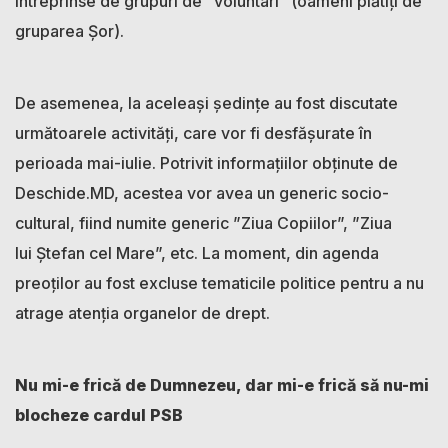
întreprinse de grupuri de ”voluntari” (oameni plătiți de
gruparea Șor).
De asemenea, la aceleași ședințe au fost discutate
următoarele activități, care vor fi desfășurate în
perioada mai-iulie. Potrivit informațiilor obținute de
Deschide.MD, acestea vor avea un generic socio-
cultural, fiind numite generic ”Ziua Copiilor”, ”Ziua
lui Ștefan cel Mare”, etc. La moment, din agenda
preoților au fost excluse tematicile politice pentru a nu
atrage atenția organelor de drept.
Nu mi-e frică de Dumnezeu, dar mi-e frică să nu-mi
blocheze cardul PSB