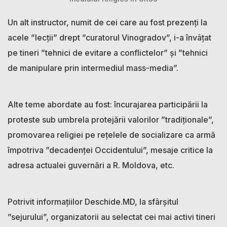
Un alt instructor, numit de cei care au fost prezenți la
acele ”lecții” drept ”curatorul Vinogradov”, i-a învâțat
pe tineri ”tehnici de evitare a conflictelor” și ”tehnici
de manipulare prin intermediul mass-media”.
Alte teme abordate au fost: încurajarea participării la
proteste sub umbrela protejării valorilor ”tradiționale”,
promovarea religiei pe rețelele de socializare ca armă
împotriva ”decadenței Occidentului”, mesaje critice la
adresa actualei guvernări a R. Moldova, etc.
Potrivit informațiilor Deschide.MD, la sfârșitul
”sejurului”, organizatorii au selectat cei mai activi tineri