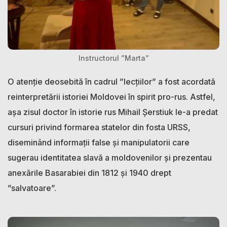
Instructorul ”Marta”
O atenție deosebită în cadrul ”lecțiilor” a fost acordată
reinterpretării istoriei Moldovei în spirit pro-rus. Astfel,
așa zisul doctor în istorie rus Mihail Șerstiuk le-a predat
cursuri privind formarea statelor din fosta URSS,
diseminând informații false și manipulatorii care
sugerau identitatea slavă a moldovenilor și prezentau
anexările Basarabiei din 1812 și 1940 drept
”salvatoare”.