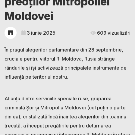
preoților Mitropoliei
Moldovei
3 iunie 2025
609 vizualizări
‍În pragul alegerilor parlamentare din 28 septembrie,
cruciale pentru viitorul R. Moldova, Rusia strânge
rândurile și își activizează principalele instrumente de
influență pe teritoriul nostru.
‍Alianța dintre serviciile speciale ruse, gruparea
criminală Șor și Mitropolia Moldovei (cel puțin o parte
din ea), cristalizată încă înaintea alegerilor din toamna
trecută, a început pregătirile pentru deturnarea
parcursului european și întoarcerea R. Moldova în sfera