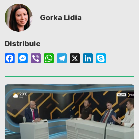
Gorka Lidia
Distribuie
Facebook
Messenger
Viber
WhatsApp
Telegram
X
LinkedIn
Skype