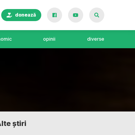
donează
nomic
opinii
diverse
lte știri