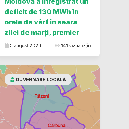
Moldova a înregistrat un
deficit de 130 MWh în
orele de vârf în seara
zilei de marți, premier
5 august 2026
141 vizualizări
GUVERNARE LOCALĂ