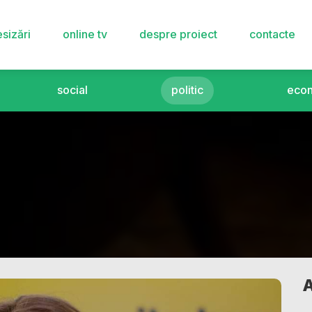
sizări
online tv
despre proiect
contacte
social
politic
eco
A