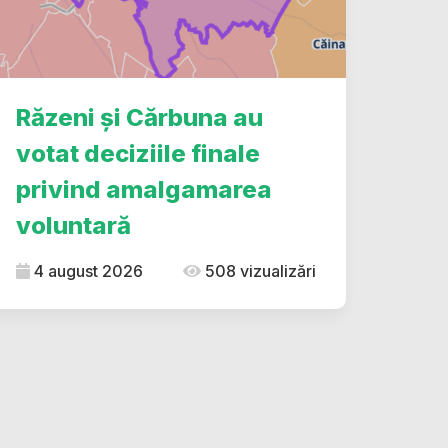
Răzeni și Cărbuna au
votat deciziile finale
privind amalgamarea
voluntară
4 august 2026
508 vizualizări