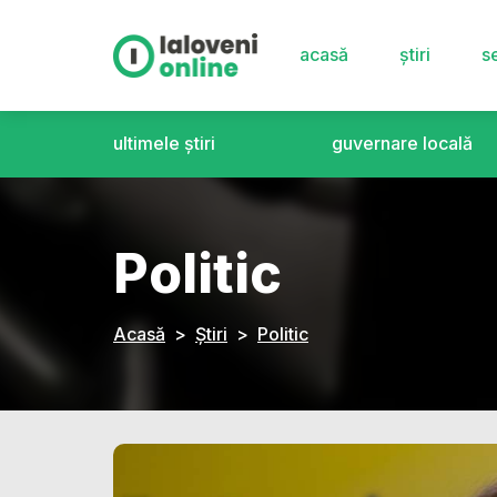
acasă
știri
se
ultimele știri
guvernare locală
Politic
Acasă
Știri
Politic