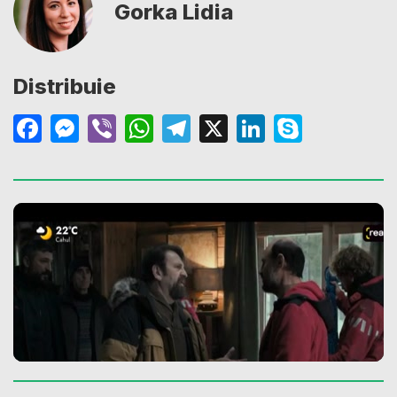
Gorka Lidia
Distribuie
Facebook
Messenger
Viber
WhatsApp
Telegram
X
LinkedIn
Skype