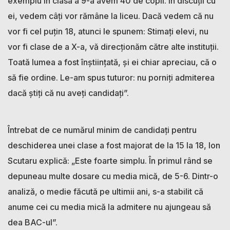
exemplu în clasa a 9-a avem 40 de copii. În discuții cu
ei, vedem câți vor rămâne la liceu. Dacă vedem că nu
vor fi cel puțin 18, atunci le spunem: Stimați elevi, nu
vor fi clase de a X-a, vă direcționăm către alte instituții.
Toată lumea a fost înștiințată, și ei chiar apreciau, că o
să fie ordine. Le-am spus tuturor: nu porniți admiterea
dacă știți că nu aveți candidați”.
Întrebat de ce numărul minim de candidați pentru
deschiderea unei clase a fost majorat de la 15 la 18, Ion
Scutaru explică: „Este foarte simplu. În primul rând se
depuneau multe dosare cu media mică, de 5-6. Dintr-o
analiză, o medie făcută pe ultimii ani, s-a stabilit că
anume cei cu media mică la admitere nu ajungeau să
dea BAC-ul”.