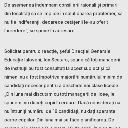
De asemenea îndemnam consilierii raionali și primarii
din localități să se implice în soluționarea problemei, să
nu fie indiferenți, deoarece cetățenii le-au oferit
încredere”, se spune în adresare.
Solicitat pentru o reacție, șeful Direcției Generale
Educație Ialoveni, Ion Scutaru, spune că toți managerii
de instituții au fost consultați la acest subiect și că
nimeni nu a fost împotriva majorării numărului minim de
candidați necesar pentru a deschide noi clase liceale:
„Din luna mai discutam cu toți managerii de licee, le
spunem: nu duceți copii în eroare. Dacă considerați ca
nu întruniți numărul de 18 candidați, nu dați speranțe
oarbe copiilor. Din luna mai se face planificarea. De