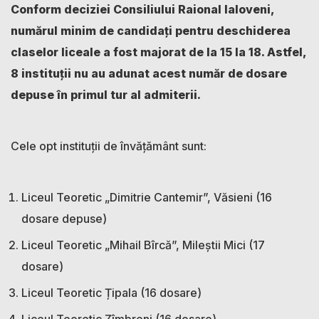
Conform deciziei Consiliului Raional Ialoveni,
numărul minim de candidați pentru deschiderea
claselor liceale a fost majorat de la 15 la 18. Astfel,
8 instituții nu au adunat acest număr de dosare
depuse în primul tur al admiterii.
Cele opt instituții de învățământ sunt:
Liceul Teoretic „Dimitrie Cantemir”, Văsieni (16
dosare depuse)
Liceul Teoretic „Mihail Bîrcă”, Mileștii Mici (17
dosare)
Liceul Teoretic Țipala (16 dosare)
Liceul Teoretic Zîmbreni (16 dosare)