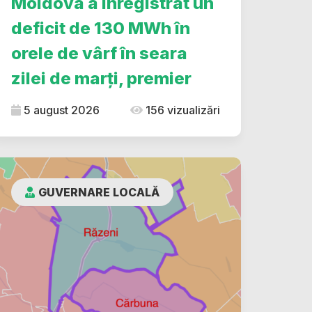
Moldova a înregistrat un
deficit de 130 MWh în
orele de vârf în seara
zilei de marți, premier
5 august 2026
156 vizualizări
GUVERNARE LOCALĂ