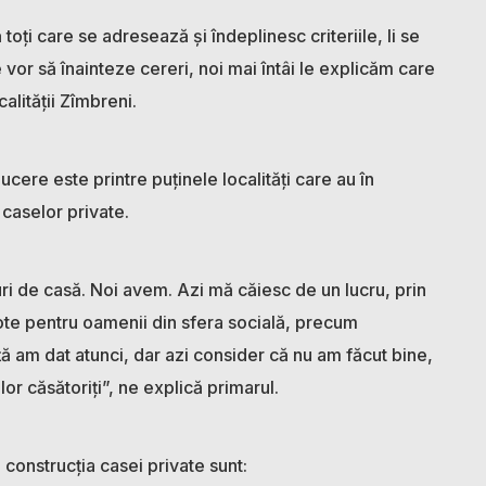
toți care se adresează și îndeplinesc criteriile, li se
 vor să înainteze cereri, noi mai întâi le explicăm care
calității Zîmbreni.
re este printre puținele localități care au în
caselor private.
ri de casă. Noi avem. Azi mă căiesc de un lucru, prin
ote pentru oamenii din sfera socială, precum
ță am dat atunci, dar azi consider că nu am făcut bine,
or căsătoriți”, ne explică primarul.
u construcția casei private sunt: