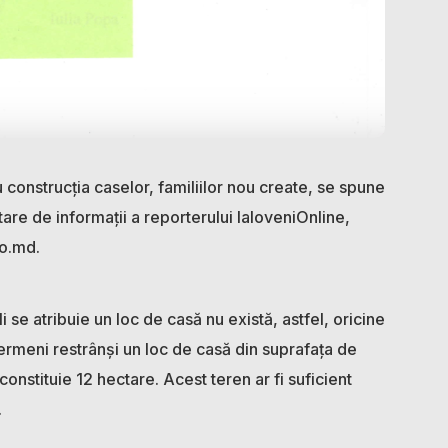
ru construcția caselor, familiilor nou create, se spune
itare de informații a reporterului IaloveniOnline,
fo.md.
i se atribuie un loc de casă nu există, astfel, oricine
 termeni restrânși un loc de casă din suprafața de
onstituie 12 hectare. Acest teren ar fi suficient
.