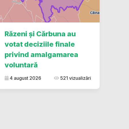
Răzeni și Cărbuna au
votat deciziile finale
privind amalgamarea
voluntară
4 august 2026
521 vizualizări