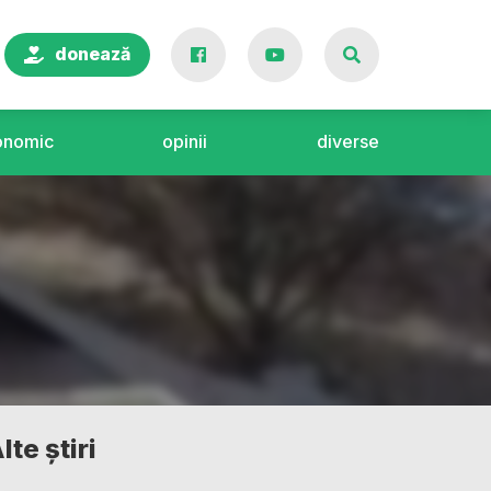
donează
onomic
opinii
diverse
lte știri