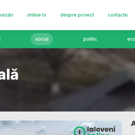
sizări
online tv
despre proiect
contacte
social
politic
ec
ală
A