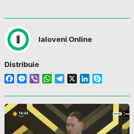
Ialoveni Online
Distribuie
Facebook
Messenger
Viber
WhatsApp
Telegram
X
LinkedIn
Skype