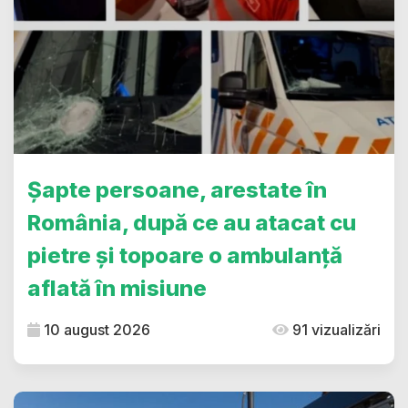
Șapte persoane, arestate în
România, după ce au atacat cu
pietre și topoare o ambulanță
aflată în misiune
10 august 2026
91 vizualizări