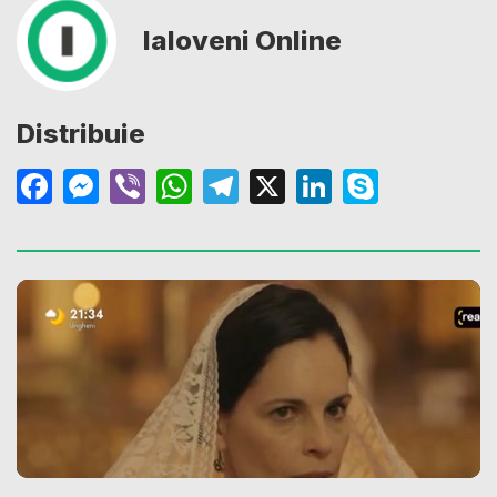
Ialoveni Online
Distribuie
Facebook
Messenger
Viber
WhatsApp
Telegram
X
LinkedIn
Skype