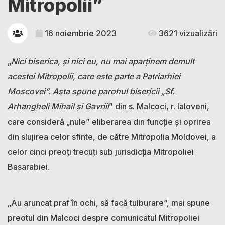
Mitropolii”
16 noiembrie 2023
3621 vizualizări
„
Nici biserica, și nici eu, nu mai aparținem demult
acestei Mitropolii, care este parte a Patriarhiei
Moscovei”. Asta spune parohul bisericii „Sf.
Arhangheli Mihail și Gavriil
” din s. Malcoci, r. Ialoveni,
care consideră „nule” eliberarea din funcție și oprirea
din slujirea celor sfinte, de către Mitropolia Moldovei, a
celor cinci preoți trecuți sub jurisdicția Mitropoliei
Basarabiei.
„Au aruncat praf în ochi, să facă tulburare”, mai spune
preotul din Malcoci despre comunicatul Mitropoliei