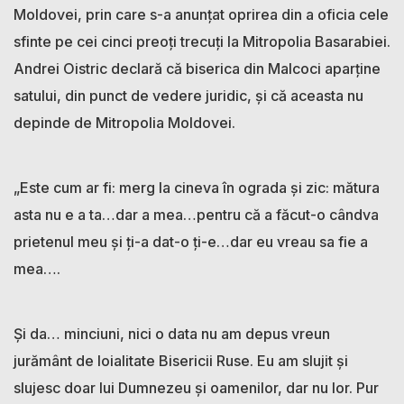
Moldovei, prin care s-a anunțat oprirea din a oficia cele
sfinte pe cei cinci preoți trecuți la Mitropolia Basarabiei.
Andrei Oistric declară că biserica din Malcoci aparține
satului, din punct de vedere juridic, și că aceasta nu
depinde de Mitropolia Moldovei.
„Este cum ar fi: merg la cineva în ograda și zic: mătura
asta nu e a ta…dar a mea…pentru că a făcut-o cândva
prietenul meu și ți-a dat-o ți-e…dar eu vreau sa fie a
mea….
Și da… minciuni, nici o data nu am depus vreun
jurământ de loialitate Bisericii Ruse. Eu am slujit și
slujesc doar lui Dumnezeu și oamenilor, dar nu lor. Pur