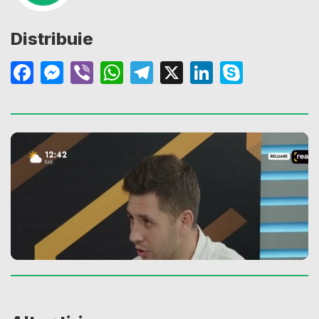
Distribuie
Facebook
Messenger
Viber
WhatsApp
Telegram
X
LinkedIn
Skype