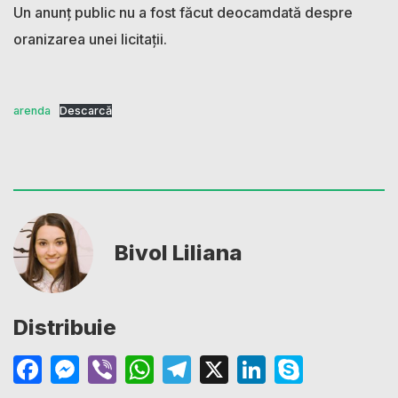
Un anunț public nu a fost făcut deocamdată despre
oranizarea unei licitații.
arenda
Descarcă
Bivol Liliana
Distribuie
Facebook
Messenger
Viber
WhatsApp
Telegram
X
LinkedIn
Skype