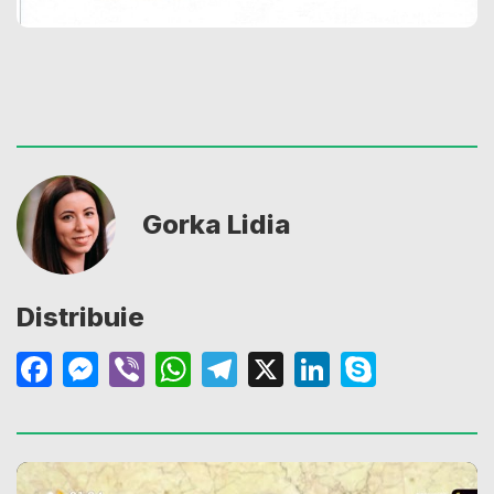
Gorka Lidia
Distribuie
Facebook
Messenger
Viber
WhatsApp
Telegram
X
LinkedIn
Skype