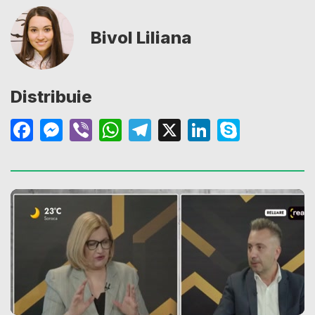
Bivol Liliana
Distribuie
Facebook
Messenger
Viber
WhatsApp
Telegram
X
LinkedIn
Skype