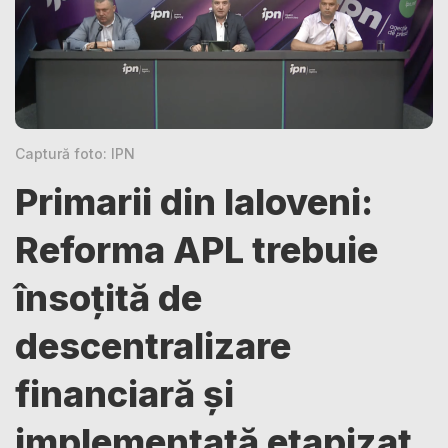
Captură foto: IPN
Primarii din Ialoveni:
Reforma APL trebuie
însoțită de
descentralizare
financiară și
implementată etapizat