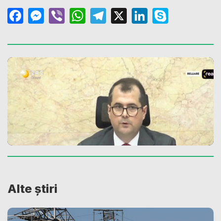
Facebook
Messenger
Viber
WhatsApp
Telegram
X
LinkedIn
Skype
Alte știri