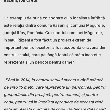
Răzeni, Ion Crețu.
Un exemplu de bună colaborare cu o localitate înfrățită
este relația dintre comuna Răzeni și comuna Măgurele,
județul Ilfov, România. Cu suportul comunei Măgurele,
în satul Răzeni a fost făcut un proiect extrem de
important pentru locuitori: a fost acoperită o ravenă din
centrul satului, care pe lângă faptul că arăta inestetic,
reprezenta și un pericol pentru oameni.
„
Până în 2014, în centrul satului aveam o râpă adâncă
de vreo 15 metri, care reprezenta un pericol real pentru
gospodăriile din preajmă, pentru oameni, și pentru
copii, pentru că în imediata apropiere de această râpă
este amplasată grădinița de copii. De fiecare data când