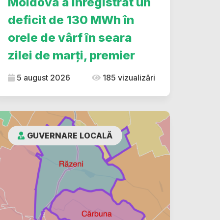
Moldova a înregistrat un
deficit de 130 MWh în
orele de vârf în seara
zilei de marți, premier
5 august 2026
185 vizualizări
GUVERNARE LOCALĂ