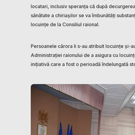
locatari, inclusiv speranța că după decurgerea
sănătate a chiriașilor se va îmbunătăți substan
locuințe de la Consiliul raional.
Persoanele cărora li s-au atribuit locuințe și-a
Administrației raionului de a asigura cu locuințe
inițiativă care a fost o perioadă îndelungată st