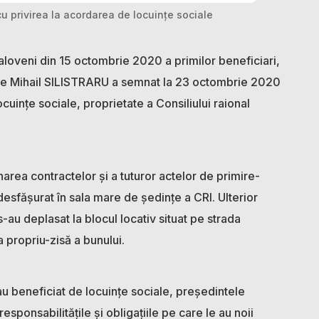
cu privirea la acordarea de locuințe sociale
Ialoveni din 15 octombrie 2020 a primilor beneficiari,
tele Mihail SILISTRARU a semnat la 23 octombrie 2020
cuințe sociale, proprietate a Consiliului raional
rea contractelor și a tuturor actelor de primire-
desfășurat în sala mare de ședințe a CRI. Ulterior
-au deplasat la blocul locativ situat pe strada
a propriu-zisă a bunului.
u beneficiat de locuințe sociale, președintele
esponsabilitățile și obligațiile pe care le au noii