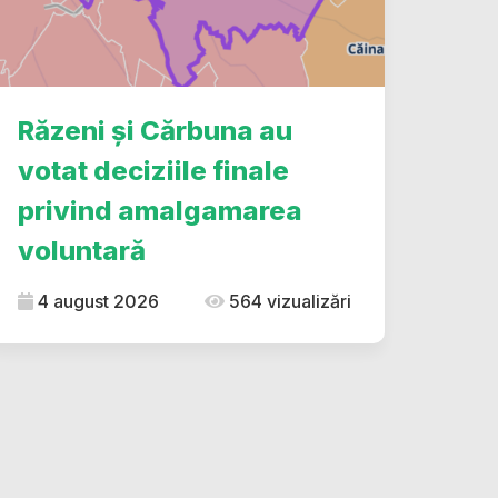
Răzeni și Cărbuna au
votat deciziile finale
privind amalgamarea
voluntară
4 august 2026
564 vizualizări