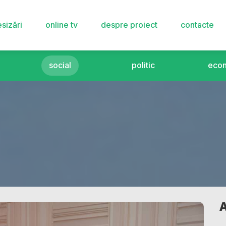
sizări
online tv
despre proiect
contacte
social
politic
eco
A