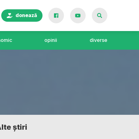
donează
nomic
opinii
diverse
lte știri