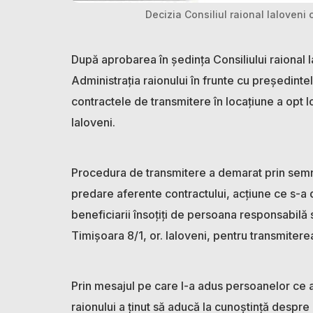
Decizia Consiliul raional Ialoveni 
După aprobarea în ședința Consiliului raional 
Administrația raionului în frunte cu președin
contractele de transmitere în locațiune a opt lo
Ialoveni.
Procedura de transmitere a demarat prin semna
predare aferente contractului, acțiune ce s-a 
beneficiarii însoțiți de persoana responsabilă s
Timișoara 8/1, or. Ialoveni, pentru transmitere
Prin mesajul pe care l-a adus persoanelor ce a
raionului a ținut să aducă la cunoștință despre r