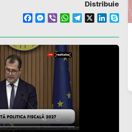
Distribuie
Facebook
Messenger
Viber
WhatsApp
Telegram
X
Linke
Sk