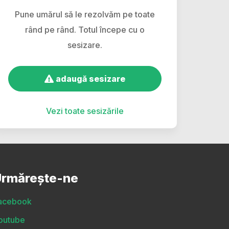
Pune umărul să le rezolvăm pe toate
rând pe rând. Totul începe cu o
sesizare.
adaugă sesizare
Vezi toate sesizările
rmărește-ne
acebook
outube