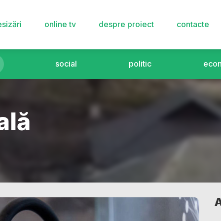
sizări
online tv
despre proiect
contacte
social
politic
eco
ală
A