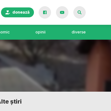
donează
nomic
opinii
diverse
lte știri