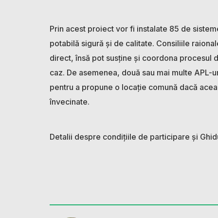
Prin acest proiect vor fi instalate 85 de sis
potabilă sigură și de calitate. Consiliile raional
direct, însă pot susține şi coordona procesul de
caz. De asemenea, două sau mai multe APL-uri 
pentru a propune o locație comună dacă aceast
învecinate.
Detalii despre condițiile de participare și Ghid