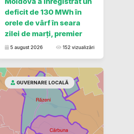
Moldova a înregistrat un
deficit de 130 MWh în
orele de vârf în seara
zilei de marți, premier
5 august 2026
152 vizualizări
GUVERNARE LOCALĂ