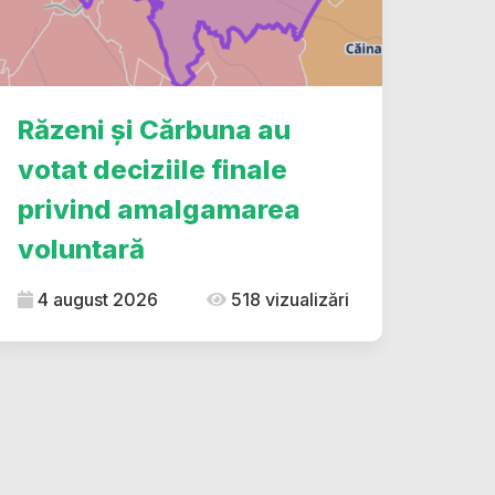
dIn
ype
Răzeni și Cărbuna au
votat deciziile finale
privind amalgamarea
voluntară
4 august 2026
518 vizualizări