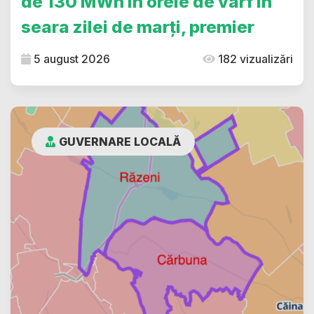
de 130 MWh în orele de vârf în
seara zilei de marți, premier
5 august 2026
182 vizualizări
GUVERNARE LOCALĂ