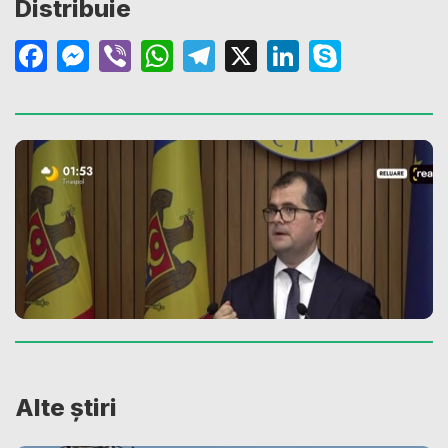
Distribuie
Facebook
Messenger
Viber
WhatsApp
Telegram
X
LinkedIn
Skype
Alte știri