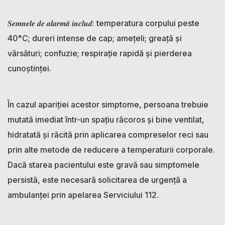
𝑺𝒆𝒎𝒏𝒆𝒍𝒆 𝒅𝒆 𝒂𝒍𝒂𝒓𝒎𝒂̆ 𝒊𝒏𝒄𝒍𝒖𝒅: temperatura corpului peste
40°C; dureri intense de cap; amețeli; greață și
vărsături; confuzie; respirație rapidă și pierderea
cunoștinței.
În cazul apariției acestor simptome, persoana trebuie
mutată imediat într-un spațiu răcoros și bine ventilat,
hidratată și răcită prin aplicarea compreselor reci sau
prin alte metode de reducere a temperaturii corporale.
Dacă starea pacientului este gravă sau simptomele
persistă, este necesară solicitarea de urgență a
ambulanței prin apelarea Serviciului 112.