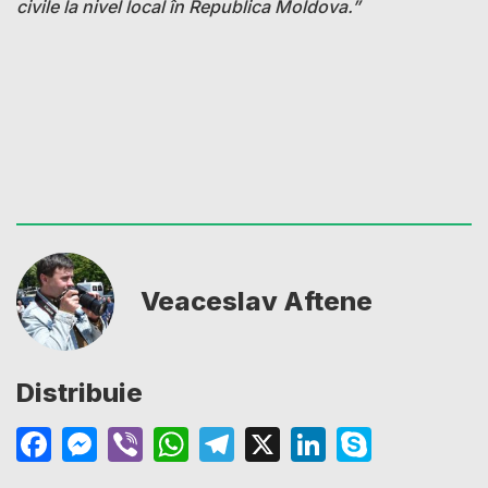
civile la nivel local în Republica Moldova.”
Veaceslav Aftene
Distribuie
Facebook
Messenger
Viber
WhatsApp
Telegram
X
LinkedIn
Skype