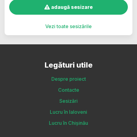
adaugă sesizare
Vezi toate sesizările
Legături utile
Despre proiect
Contacte
Sesizări
Lucru în Ialoveni
Lucru în Chișinău