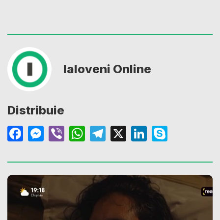
Ialoveni Online
Distribuie
Facebook
Messenger
Viber
WhatsApp
Telegram
X
LinkedIn
Skype