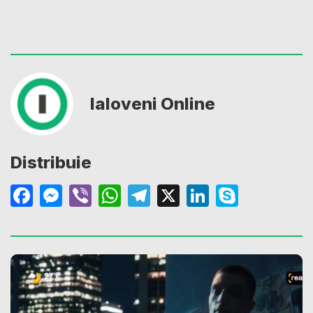
Ialoveni Online
Distribuie
Facebook
Messenger
Viber
WhatsApp
Telegram
X
LinkedIn
Skype