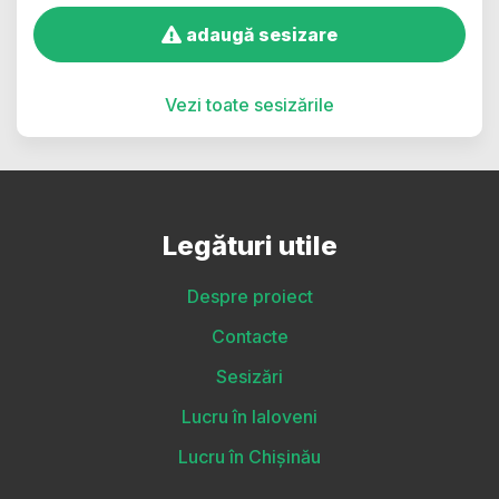
adaugă sesizare
Vezi toate sesizările
Legături utile
Despre proiect
Contacte
Sesizări
Lucru în Ialoveni
Lucru în Chișinău