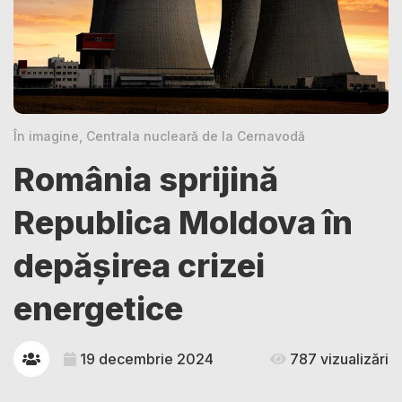
În imagine, Centrala nucleară de la Cernavodă
România sprijină
Republica Moldova în
depășirea crizei
energetice
19 decembrie 2024
787 vizualizări