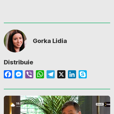
Gorka Lidia
Distribuie
Facebook
Messenger
Viber
WhatsApp
Telegram
X
LinkedIn
Skype