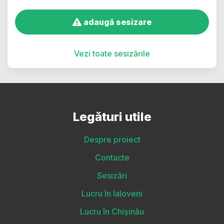
adaugă sesizare
Vezi toate sesizările
Legături utile
Despre proiect
Contacte
Sesizări
Lucru în Ialoveni
Lucru în Chișinău