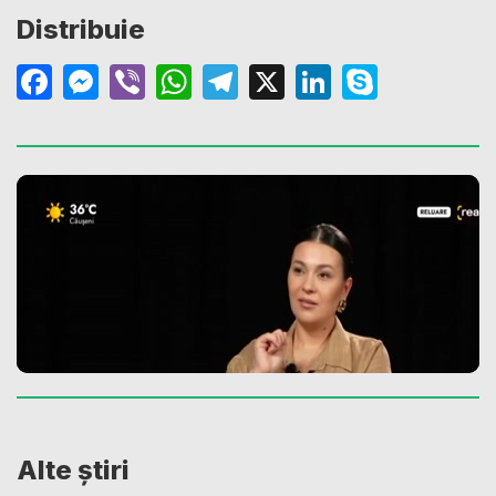
Distribuie
Facebook
Messenger
Viber
WhatsApp
Telegram
X
LinkedIn
Skype
Alte știri