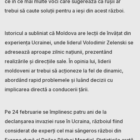
ce în ce mai multe voci care sugerează că rușii ar
trebui să caute soluții pentru a ieși din acest război.
Istoricul a subliniat că Moldova are lecții de învățat din
experiența Ucrainei, unde liderul Volodimir Zelenski se
adresează aproape zilnic națiunii, prezentând
realizările și direcțiile sale. În opinia lui, liderii
moldoveni ar trebui să acționeze la fel de dinamic,
abordând rapid problemele și luând decizii cu
implicarea directă a conducerii țării.
Pe 24 februarie se împlinesc patru ani de la
declanșarea invaziei ruse în Ucraina, războiul fiind
considerat de experți cel mai sângeros război din
Europa după al Doilea Război Mondial. Statisticile arată