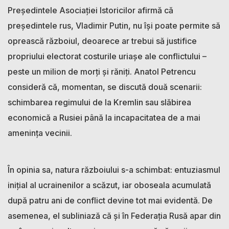
Președintele Asociației Istoricilor afirmă că
președintele rus, Vladimir Putin, nu își poate permite să
oprească războiul, deoarece ar trebui să justifice
propriului electorat costurile uriașe ale conflictului –
peste un milion de morți și răniți. Anatol Petrencu
consideră că, momentan, se discută două scenarii:
schimbarea regimului de la Kremlin sau slăbirea
economică a Rusiei până la incapacitatea de a mai
amenința vecinii.
În opinia sa, natura războiului s-a schimbat: entuziasmul
inițial al ucrainenilor a scăzut, iar oboseala acumulată
după patru ani de conflict devine tot mai evidentă. De
asemenea, el subliniază că și în Federația Rusă apar din