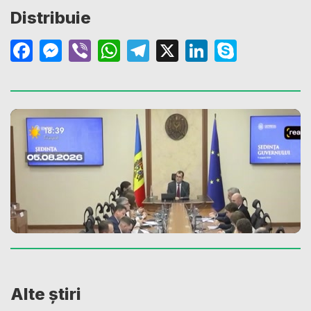
Distribuie
Facebook
Messenger
Viber
WhatsApp
Telegram
X
LinkedIn
Skype
Alte știri