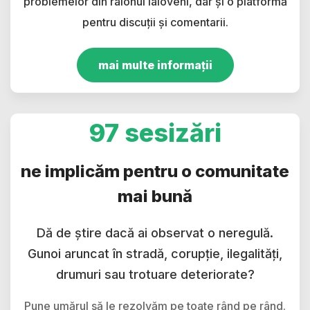
problemelor din raionul Ialoveni, dar și o platformă
pentru discuții și comentarii.
mai multe informații
97 sesizări
ne implicăm pentru o comunitate
mai bună
Dă de știre dacă ai observat o neregulă.
Gunoi aruncat în stradă, corupție, ilegalități,
drumuri sau trotuare deteriorate?
Pune umărul să le rezolvăm pe toate rând pe rând.