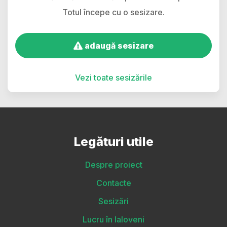
Totul începe cu o sesizare.
adaugă sesizare
Vezi toate sesizările
Legături utile
Despre proiect
Contacte
Sesizări
Lucru în Ialoveni