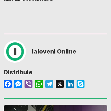
Ialoveni Online
Distribuie
Facebook
Messenger
Viber
WhatsApp
Telegram
X
LinkedIn
Skype