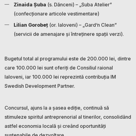
Zinaida Șuba
(s. Dănceni) – „Suba Atelier”
(confecționare articole vestimentare)
Lilian Gorobeț
(or. Ialoveni) – „Gard‘n Clean”
(servicii de amenajare și întreținere spații verzi).
Bugetul total al programului este de 200.000 lei, dintre
care 100.000 lei sunt oferiți de Consiliul raional
Ialoveni, iar 100.000 lei reprezintă contribuția IM
Swedish Development Partner.
Concursul, ajuns la a șasea ediție, continuă să
stimuleze spiritul antreprenorial al tinerilor, consolidând
astfel economia locală și creând oportunități
sustenabile de dezvoltare.