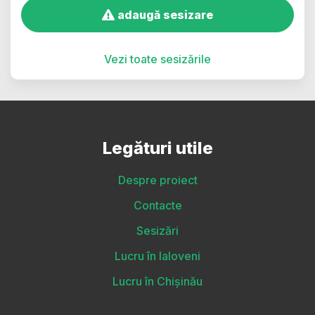
adaugă sesizare
Vezi toate sesizările
Legături utile
Despre proiect
Contacte
Sesizări
Lucru în Ialoveni
Lucru în Chișinău