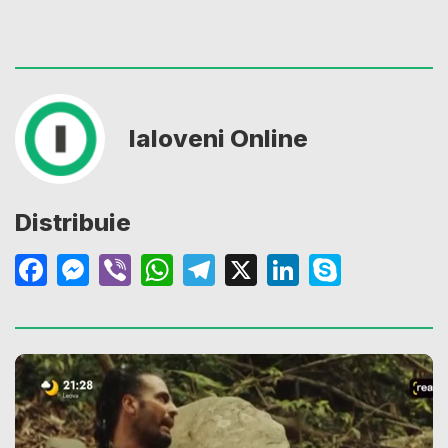
Ialoveni Online
Distribuie
Facebook
Messenger
Viber
WhatsApp
Telegram
X
LinkedIn
Skype