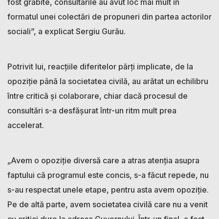
fost grăbite, consultările au avut loc mai mult în
formatul unei colectări de propuneri din partea actorilor
sociali”, a explicat Sergiu Gurău.
Potrivit lui, reacțiile diferitelor părți implicate, de la
opoziție până la societatea civilă, au arătat un echilibru
între critică și colaborare, chiar dacă procesul de
consultări s-a desfășurat într-un ritm mult prea
accelerat.
„Avem o opoziție diversă care a atras atenția asupra
faptului că programul este concis, s-a făcut repede, nu
s-au respectat unele etape, pentru asta avem opoziție.
Pe de altă parte, avem societatea civilă care nu a venit
cu critici dure la adresa Guvernului. Într-un final, a fost