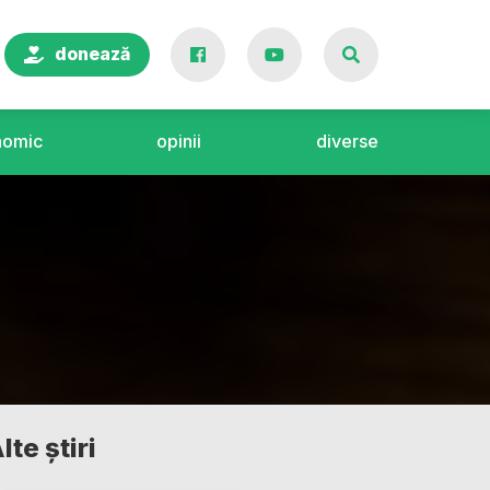
donează
nomic
opinii
diverse
lte știri