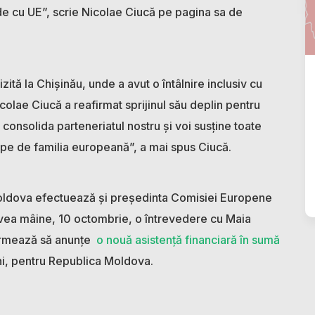
ide cu UE”, scrie Nicolae Ciucă pe pagina sa de
ită la Chișinău, unde a avut o întâlnire inclusiv cu
olae Ciucă a reafirmat sprijinul său deplin pentru
 consolida parteneriatul nostru și voi susține toate
pe de familia europeană”, a mai spus Ciucă.
Moldova efectuează și președinta Comisiei Europene
avea mâine, 10 octombrie, o întrevedere cu Maia
 urmează să anunțe
o nouă asistență financiară în sumă
ani, pentru Republica Moldova.