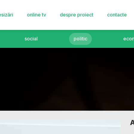
sizări
online tv
despre proiect
contacte
social
politic
eco
A