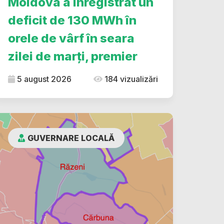
Moldova a înregistrat un
deficit de 130 MWh în
orele de vârf în seara
zilei de marți, premier
5 august 2026
184 vizualizări
GUVERNARE LOCALĂ