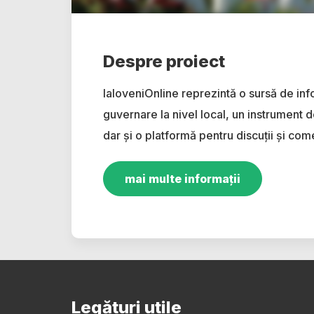
Despre proiect
IaloveniOnline reprezintă o sursă de inf
guvernare la nivel local, un instrument d
dar și o platformă pentru discuții și come
mai multe informații
Legături utile