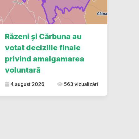
Răzeni și Cărbuna au
votat deciziile finale
privind amalgamarea
voluntară
4 august 2026
563 vizualizări