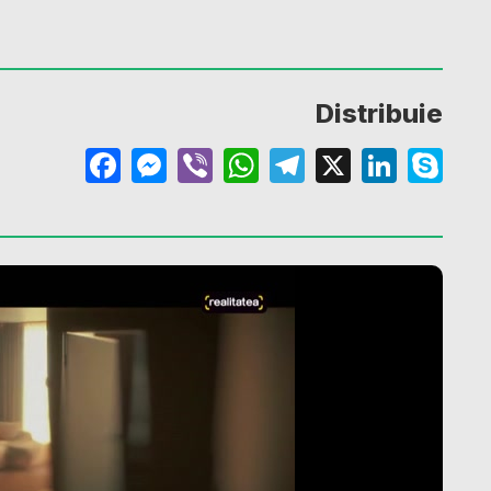
Distribuie
Facebook
Messenger
Viber
WhatsApp
Telegram
X
Linke
Sk