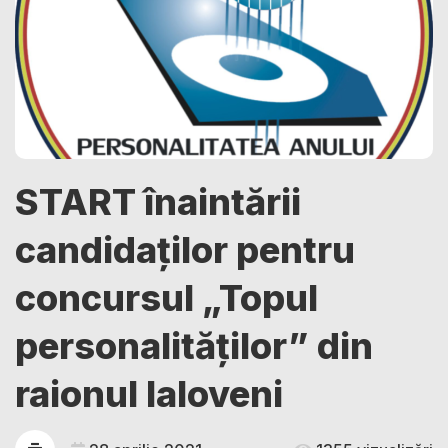
START înaintării
candidaților pentru
concursul „Topul
personalităților” din
raionul Ialoveni