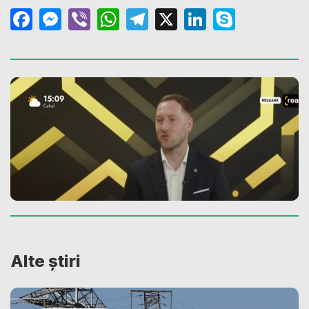
Facebook
Messenger
Viber
WhatsApp
Telegram
X
LinkedIn
Skype
Alte știri