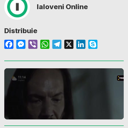
Ialoveni Online
Distribuie
Facebook
Messenger
Viber
WhatsApp
Telegram
X
LinkedIn
Skype