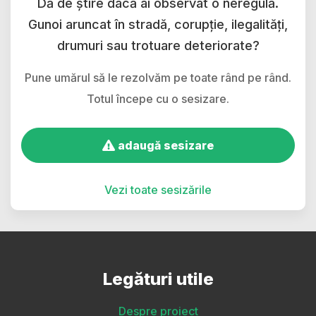
Dă de știre dacă ai observat o neregulă.
Gunoi aruncat în stradă, corupție, ilegalități,
drumuri sau trotuare deteriorate?
Pune umărul să le rezolvăm pe toate rând pe rând.
Totul începe cu o sesizare.
adaugă sesizare
Vezi toate sesizările
Legături utile
Despre proiect