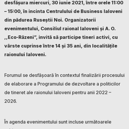
desfășura miercuri, 30 iunie 2021, între orele 11:00
– 15:00, în incinta Centrulului de Business Ialoveni
din pădurea Ruseștii Noi. Organizatorii
evenimentului, Consiliul raional Ialoveni și A. O.
,,Eco-Răzeni”, invită să participe tineri activi, cu
vârste cuprinse între 14 și 35 ani, din localitățile
raionului Ialoveni.
Forumul se desfășoară în contextul finalizării procesului
de elaborare a Programului de dezvoltare a politicilor
de tineret ale raionului Ialoveni pentru anii 2022 –
2026.
În agenda evenimentului sunt incluse următoarele