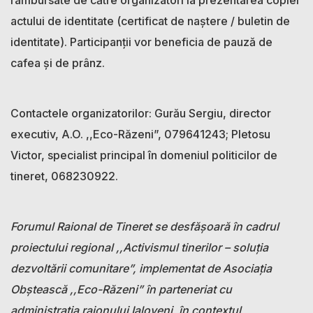
actului de identitate (certificat de naștere / buletin de
identitate). Participanții vor beneficia de pauză de
cafea și de prânz.
Contactele organizatorilor: Gurău Sergiu, director
executiv, A.O. ,,Eco-Răzeni”, 079641243; Pletosu
Victor, specialist principal în domeniul politicilor de
tineret, 068230922.
Forumul Raional de Tineret se desfășoară în cadrul
proiectului regional ,,Activismul tinerilor – soluția
dezvoltării comunitare”, implementat de Asociația
Obștească ,,Eco-Răzeni” în parteneriat cu
administrația raionului Ialoveni, în contextul