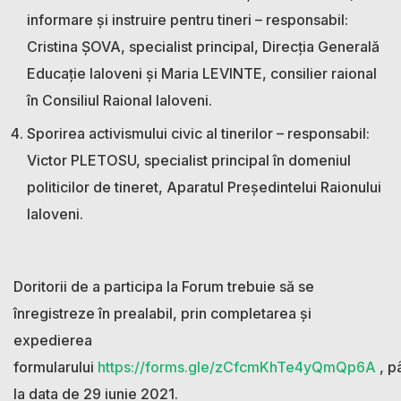
informare și instruire pentru tineri – responsabil:
Cristina ȘOVA, specialist principal, Direcția Generală
Educație Ialoveni și Maria LEVINTE, consilier raional
în Consiliul Raional Ialoveni.
Sporirea activismului civic al tinerilor – responsabil:
Victor PLETOSU, specialist principal în domeniul
politicilor de tineret, Aparatul Președintelui Raionului
Ialoveni.
Doritorii de a participa la Forum trebuie să se
înregistreze în prealabil, prin completarea și
expedierea
formularului
https://forms.gle/zCfcmKhTe4yQmQp6A
, p
la data de 29 iunie 2021.