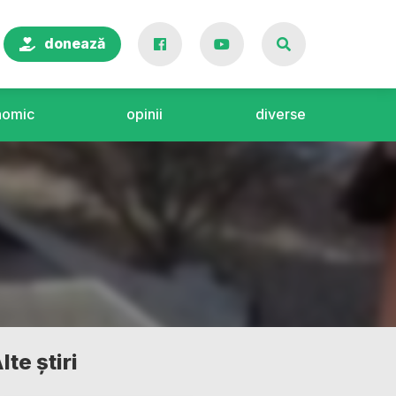
donează
nomic
opinii
diverse
lte știri