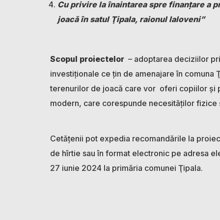
Cu privire la înaintarea spre finanţare a 
joacă în satul Ţipala, raionul Ialoveni”
Scopul proiectelor
– adoptarea deciziilor pri
investiţionale ce ţin de amenajare în comuna Ţip
terenurilor de joacă care vor oferi copiilor și 
modern, care corespunde necesităților fizice 
Cetățenii pot expedia recomandările la proiec
de hîrtie sau în format electronic pe adresa e
27 iunie 2024 la primăria comunei Ţipala.