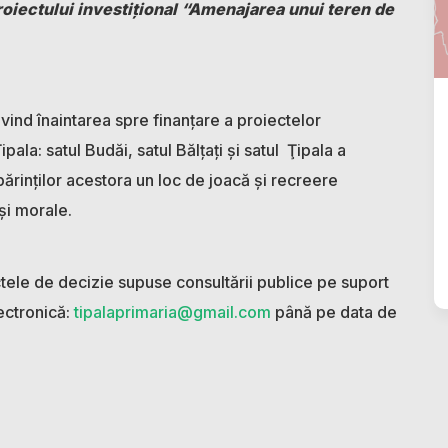
proiectului investiţional “Amenajarea unui teren de
vind înaintarea spre finanţare a proiectelor
ala: satul Budăi, satul Bălţaţi şi satul Ţipala a
părinților acestora un loc de joacă și recreere
și morale.
tele de decizie supuse consultării publice pe suport
lectronică:
tipalaprimaria@gmail.com
până pe data de