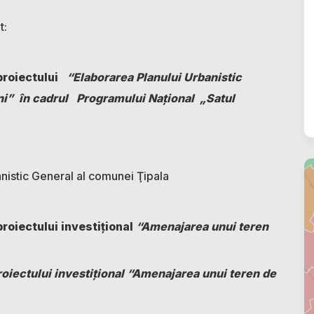
t:
proiectului
“Elaborarea Planului Urbanistic
eni” în cadrul Programului Naţional „Satul
nistic General al comunei Ţipala
proiectului
investiţional
“Amenajarea unui teren
proiectului investiţional “Amenajarea unui teren de