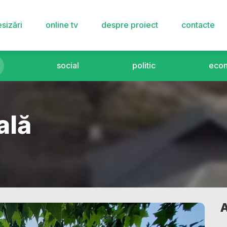
sizări
online tv
despre proiect
contacte
social
politic
eco
ală
A