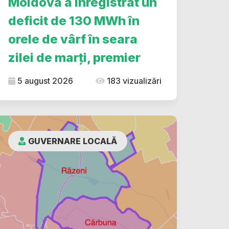
Moldova a înregistrat un
deficit de 130 MWh în
orele de vârf în seara
zilei de marți, premier
5 august 2026
183 vizualizări
GUVERNARE LOCALĂ