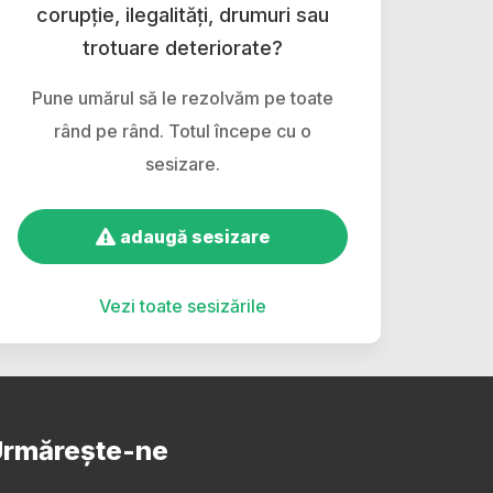
corupție, ilegalități, drumuri sau
trotuare deteriorate?
Pune umărul să le rezolvăm pe toate
rând pe rând. Totul începe cu o
sesizare.
adaugă sesizare
Vezi toate sesizările
rmărește-ne