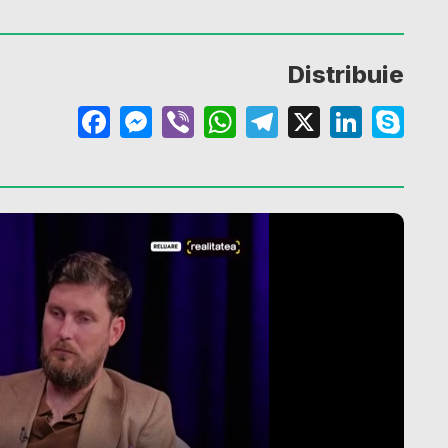
Distribuie
Facebook
Messenger
Viber
WhatsApp
Telegram
X
Linke
Sk