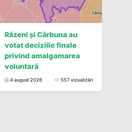
Răzeni și Cărbuna au
votat deciziile finale
privind amalgamarea
voluntară
4 august 2026
557 vizualizări