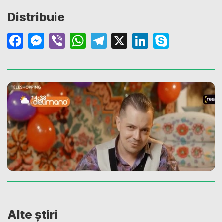
Distribuie
Facebook
Messenger
Viber
WhatsApp
Telegram
X
LinkedIn
Skype
Alte știri