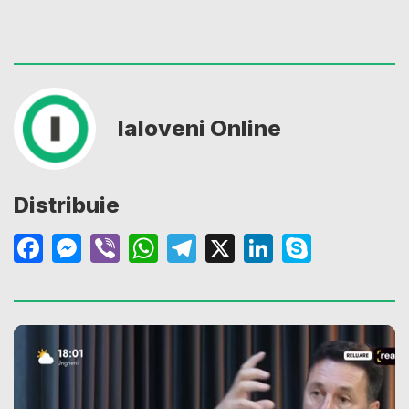
Ialoveni Online
Distribuie
Facebook
Messenger
Viber
WhatsApp
Telegram
X
LinkedIn
Skype