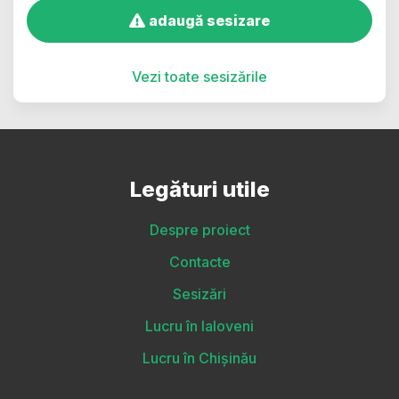
adaugă sesizare
Vezi toate sesizările
Legături utile
Despre proiect
Contacte
Sesizări
Lucru în Ialoveni
Lucru în Chișinău