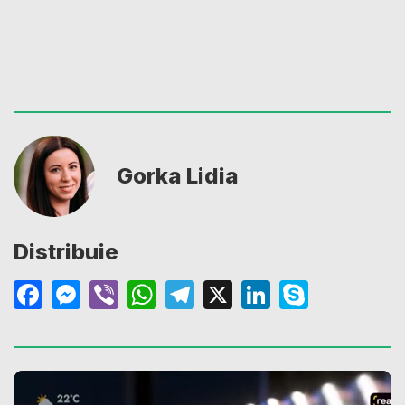
Gorka Lidia
Distribuie
Facebook
Messenger
Viber
WhatsApp
Telegram
X
LinkedIn
Skype