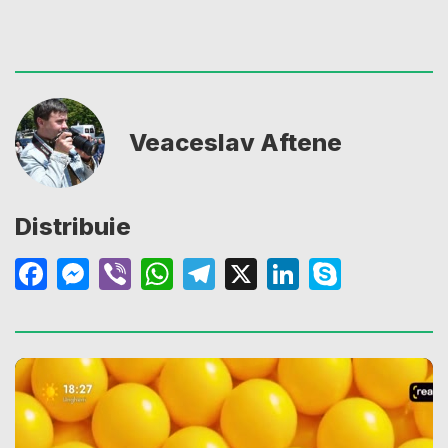
Veaceslav Aftene
Distribuie
Facebook
Messenger
Viber
WhatsApp
Telegram
X
LinkedIn
Skype