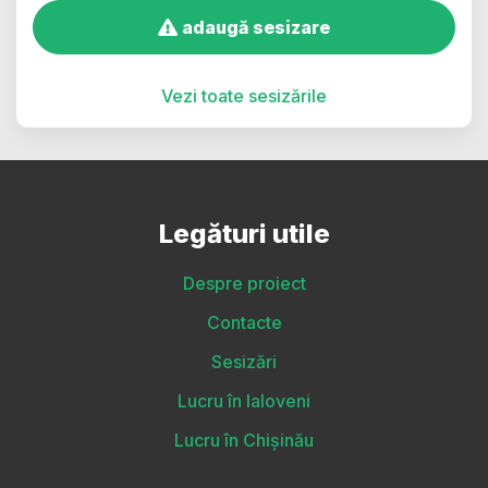
adaugă sesizare
Vezi toate sesizările
Legături utile
Despre proiect
Contacte
Sesizări
Lucru în Ialoveni
Lucru în Chișinău