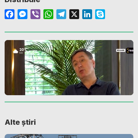
Facebook
Messenger
Viber
WhatsApp
Telegram
X
LinkedIn
Skype
Alte știri