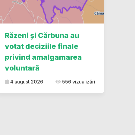
Răzeni și Cărbuna au
votat deciziile finale
privind amalgamarea
voluntară
4 august 2026
556 vizualizări
dIn
ype