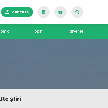
donează
nomic
opinii
diverse
lte știri