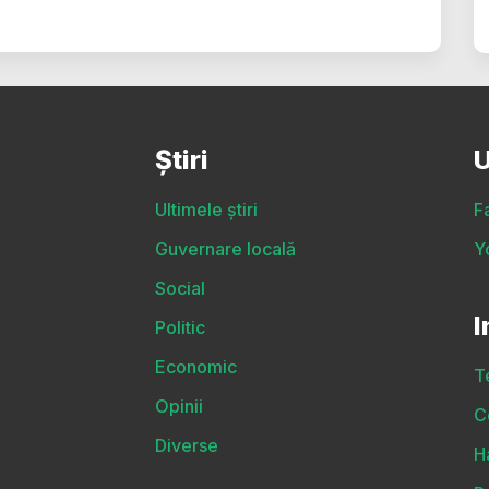
Știri
U
Ultimele știri
F
Guvernare locală
Y
Social
I
Politic
Economic
T
Opinii
C
Diverse
H