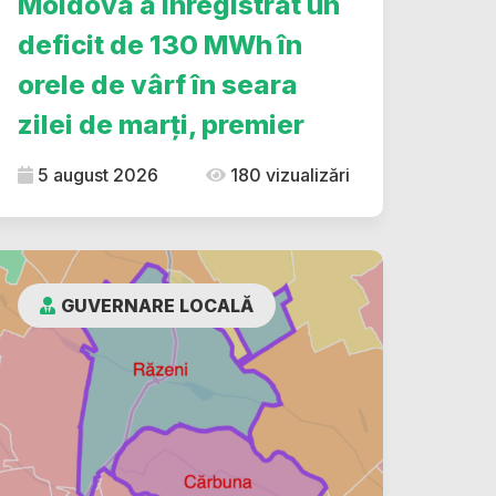
Moldova a înregistrat un
deficit de 130 MWh în
orele de vârf în seara
zilei de marți, premier
5 august 2026
180 vizualizări
GUVERNARE LOCALĂ