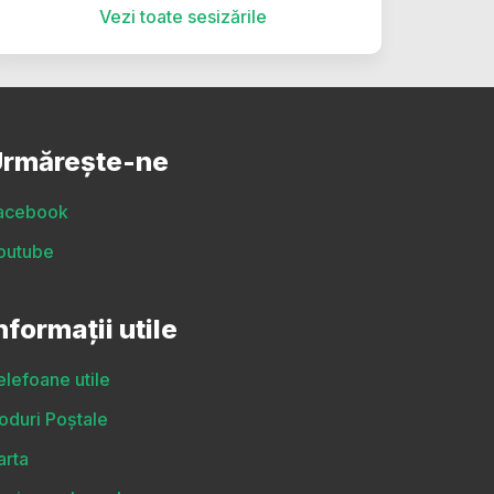
Vezi toate sesizările
rmărește-ne
acebook
outube
nformații utile
elefoane utile
oduri Poștale
arta