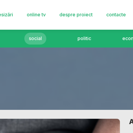
sizări
online tv
despre proiect
contacte
social
politic
eco
A