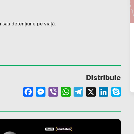
i sau detențiune pe viață.
Distribuie
Facebook
Messenger
Viber
WhatsApp
Telegram
X
Linke
Sk