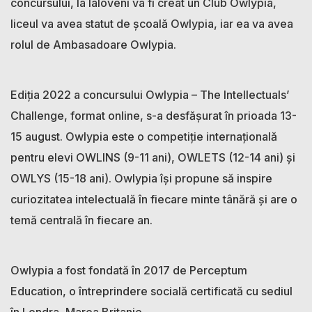
concursului, la Ialoveni va fi creat un Club Owlypia,
liceul va avea statut de școală Owlypia, iar ea va avea
rolul de Ambasadoare Owlypia.
Ediția 2022 a concursului Owlypia – The Intellectuals’
Challenge, format online, s-a desfășurat în prioada 13-
15 august. Owlypia este o competiție internațională
pentru elevi OWLINS (9-11 ani), OWLETS (12-14 ani) și
OWLYS (15-18 ani). Owlypia își propune să inspire
curiozitatea intelectuală în fiecare minte tânără și are o
temă centrală în fiecare an.
Owlypia a fost fondată în 2017 de Perceptum
Education, o întreprindere socială certificată cu sediul
în Londra, Marea Britanie.