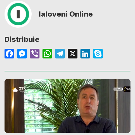
Ialoveni Online
Distribuie
Facebook
Messenger
Viber
WhatsApp
Telegram
X
LinkedIn
Skype