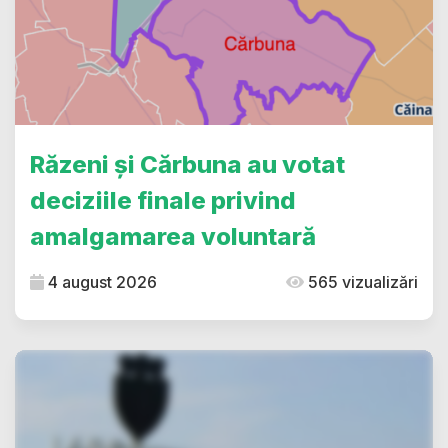
Răzeni și Cărbuna au votat
deciziile finale privind
amalgamarea voluntară
4 august 2026
565 vizualizări