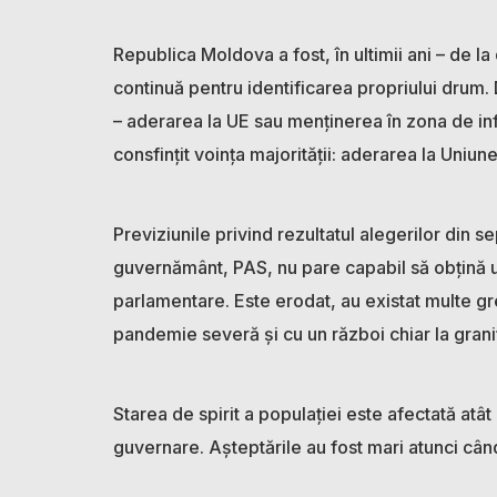
Republica Moldova a fost, în ultimii ani – de l
continuă pentru identificarea propriului drum. 
– aderarea la UE sau menținerea în zona de in
consfințit voința majorității: aderarea la Uniu
Previziunile privind rezultatul alegerilor din s
guvernământ, PAS, nu pare capabil să obțină u
parlamentare. Este erodat, au existat multe gre
pandemie severă și cu un război chiar la gran
Starea de spirit a populației este afectată atât
guvernare. Așteptările au fost mari atunci când 