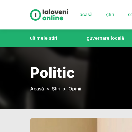
acasă
știri
se
ultimele știri
guvernare locală
Politic
Acasă
Știri
Opinii