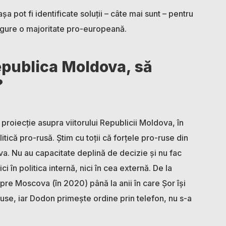
șa pot fi identificate soluții – câte mai sunt – pentru
igure o majoritate pro-europeană.
epublica Moldova, să
?
 proiecție asupra viitorului Republicii Moldova, în
itică pro-rusă. Știm cu toții că forțele pro-ruse din
 Nu au capacitate deplină de decizie și nu fac
ci în politica internă, nici în cea externă. De la
re Moscova (în 2020) până la anii în care Șor își
use, iar Dodon primește ordine prin telefon, nu s-a