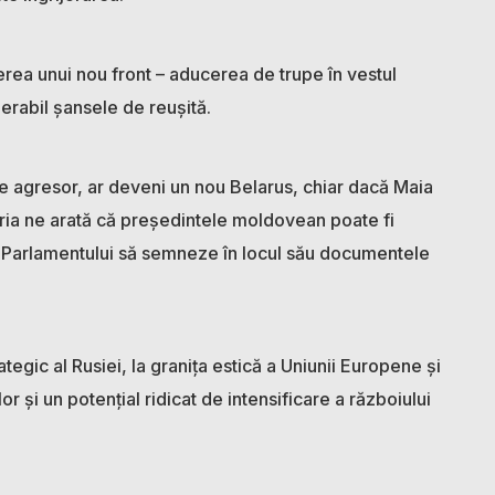
erea unui nou front – aducerea de trupe în vestul
derabil șansele de reușită.
de agresor, ar deveni un nou Belarus, chiar dacă Maia
oria ne arată că președintele moldovean poate fi
e Parlamentului să semneze în locul său documentele
ategic al Rusiei, la granița estică a Uniunii Europene și
r și un potențial ridicat de intensificare a războiului