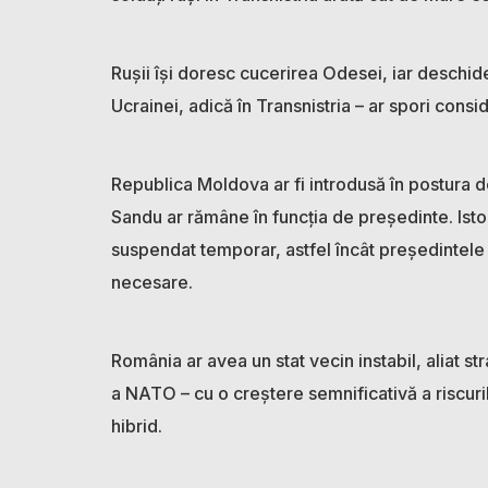
Rușii își doresc cucerirea Odesei, iar deschid
Ucrainei, adică în Transnistria – ar spori consi
Republica Moldova ar fi introdusă în postura 
Sandu ar rămâne în funcția de președinte. Ist
suspendat temporar, astfel încât președintel
necesare.
România ar avea un stat vecin instabil, aliat str
a NATO – cu o creștere semnificativă a riscurilo
hibrid.