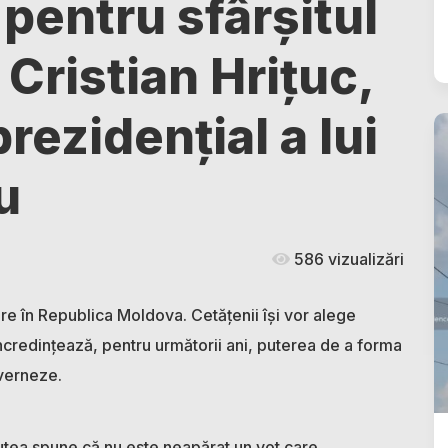
pentru sfârșitul
i Cristian Hrițuc,
prezidențial a lui
u
586 vizualizări
re în Republica Moldova. Cetățenii își vor alege
încredințează, pentru următorii ani, puterea de a forma
uverneze.
putea spune că nu este neapărat un vot care