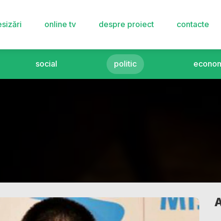
sizări
online tv
despre proiect
contacte
social
politic
econom
A