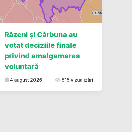
Răzeni și Cărbuna au
votat deciziile finale
privind amalgamarea
voluntară
4 august 2026
515 vizualizări