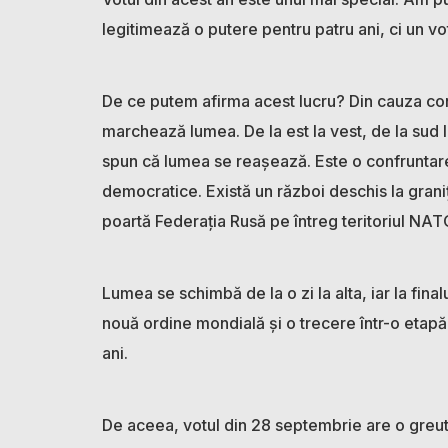
legitimează o putere pentru patru ani, ci un vo
De ce putem afirma acest lucru? Din cauza con
marchează lumea. De la est la vest, de la sud la n
spun că lumea se reașează. Este o confruntare 
democratice. Există un război deschis la graniț
poartă Federația Rusă pe întreg teritoriul NATO ș
Lumea se schimbă de la o zi la alta, iar la fina
nouă ordine mondială și o trecere într-o etapă
ani.
De aceea, votul din 28 septembrie are o greuta