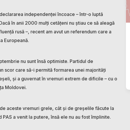
a declararea independenței încoace – într-o luptă
Dacă în anii 2000 mulți cetățeni nu știau ce să aleagă
fluență rusă –, recent am avut un referendum care a
nea Europeană.
eptembrie nu sunt însă optimiste. Partidul de
n scor care să-i permită formarea unei majorități
șeli, și a guvernat în vremuri extrem de dificile – cu o
ița Moldovei.
 de aceste vremuri grele, cât și de greșelile făcute la
PAS a venit la putere, însă ele nu au fost împlinite.