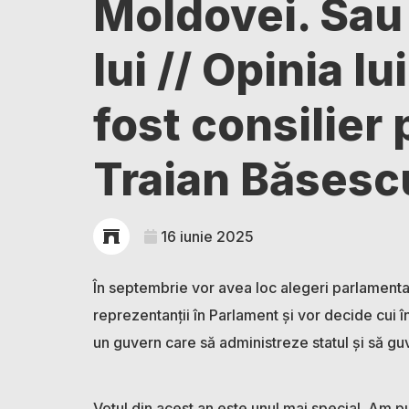
Moldovei. Sau 
lui // Opinia lu
fost consilier 
Traian Băsesc
16 iunie 2025
În septembrie vor avea loc alegeri parlamenta
reprezentanții în Parlament și vor decide cui 
un guvern care să administreze statul și să g
Votul din acest an este unul mai special. Am 