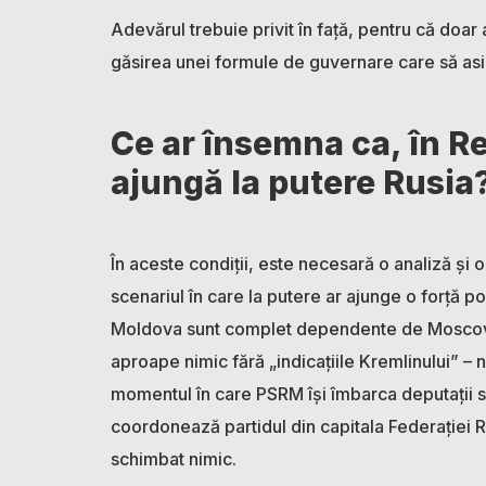
Adevărul trebuie privit în față, pentru că doar a
găsirea unei formule de guvernare care să as
Ce ar însemna ca, în R
ajungă la putere Rusia
În aceste condiții, este necesară o analiză și o
scenariul în care la putere ar ajunge o forță pol
Moldova sunt complet dependente de Moscova.
aproape nimic fără „indicațiile Kremlinului” – ni
momentul în care PSRM își îmbarca deputații sp
coordonează partidul din capitala Federației R
schimbat nimic.