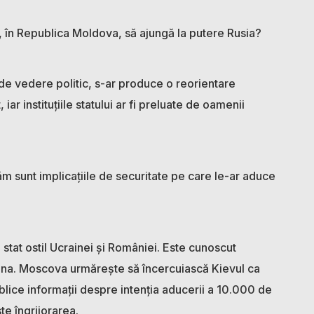
 în Republica Moldova, să ajungă la putere Rusia?
de vedere politic, s-ar produce o reorientare
iar instituțiile statului ar fi preluate de oamenii
ăm sunt implicațiile de securitate pe care le-ar aduce
stat ostil Ucrainei și României. Este cunoscut
raina. Moscova urmărește să încercuiască Kievul ca
blice informații despre intenția aducerii a 10.000 de
te îngrijorarea.