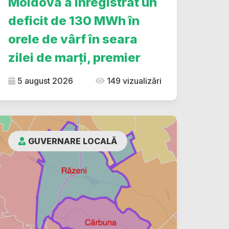
Moldova a înregistrat un
deficit de 130 MWh în
orele de vârf în seara
zilei de marți, premier
5 august 2026
149 vizualizări
GUVERNARE LOCALĂ