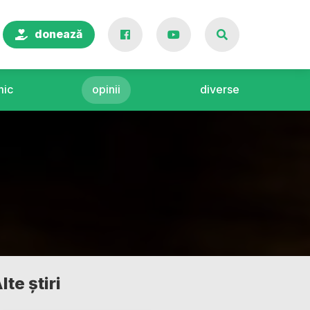
donează
ic
opinii
diverse
lte știri