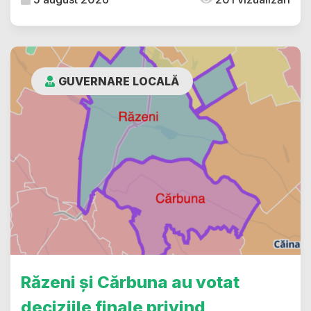
GUVERNARE LOCALĂ
Răzeni și Cărbuna au votat
deciziile finale privind